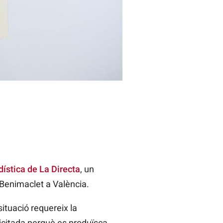
dística de La Directa
, un
e Benimaclet a València.
ituació requereix la
icitada perquè es produïsca