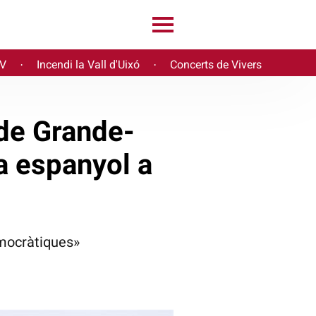
PV
Incendi la Vall d'Uixó
Concerts de Vivers
·
·
de Grande-
ia espanyol a
emocràtiques»