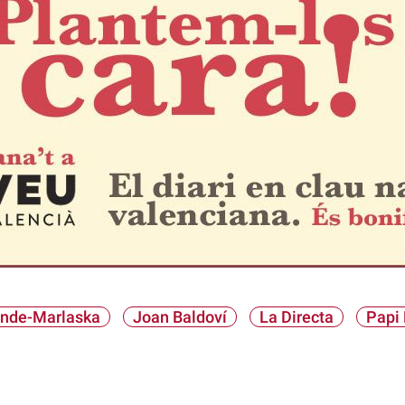
ande-Marlaska
Joan Baldoví
La Directa
Papi