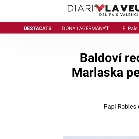
DESTACATS
DONA I AGERMANA'T
El País
·
Baldoví r
Marlaska per
Papi Robles 