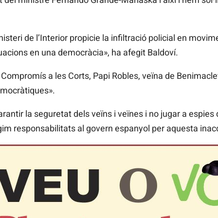
teri de l’Interior propicie la infiltració policial en movi
uacions en una democràcia», ha afegit Baldoví.
 Compromís a les Corts, Papi Robles, veïna de Benimaclet
emocràtiques».
arantir la seguretat dels veïns i veïnes i no jugar a espie
igim responsabilitats al govern espanyol per aquesta inac