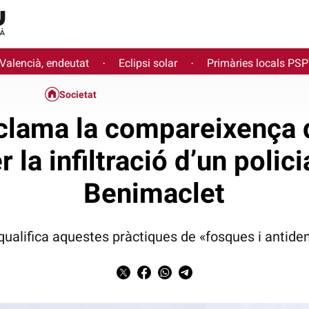
 Valencià, endeutat
Eclipsi solar
Primàries locals PS
·
·
Societat
eclama la compareixença 
 la infiltració d’un polic
Benimaclet
qualifica aquestes pràctiques de «fosques i antid