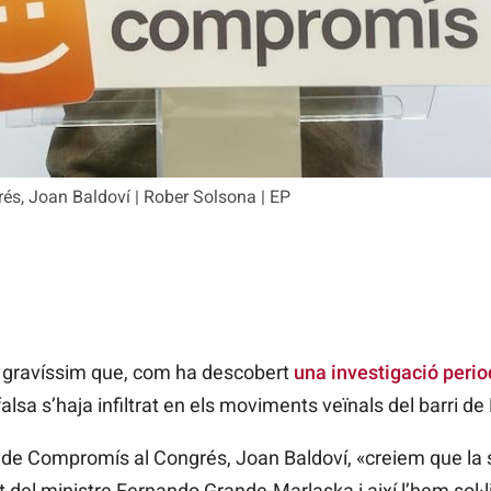
és, Joan Baldoví | Rober Solsona | EP
t gravíssim que, com ha descobert
una investigació perio
alsa s’haja infiltrat en els moviments veïnals del barri d
 de Compromís al Congrés, Joan Baldoví, «creiem que la s
del ministre Fernando Grande-Marlaska i així l’hem sol·l