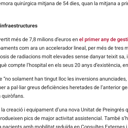
ra quirúrgica mitjana de 54 dies, quan la mitjana a prin
 infraestructures
vertit més de 7,8 milions d’euros en
el primer any de gest
paments com ara un accelerador lineal, per més de tres mi
sis de radiacions molt elevades sense danyar teixit sa, 
uè compte l’hospital en els seus 20 anys d’existència, ent
e “no solament han tingut lloc les inversions anunciades,
er a pal·liar greus deficiències heretades de l’anterior g
s quiròfans.
 la creació i equipament d’una nova Unitat de Preingrés qu
odueixen pics de major activitat assistencial. També s’h
a pacients amb mobilitat reduïda en Consultes Externes i 