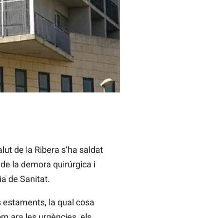
les 20.319 operacions, amb una
ut de la Ribera s’ha saldat
 de la demora quirúrgica i
ia de Sanitat.
ls estaments, la qual cosa
om ara les urgències, els