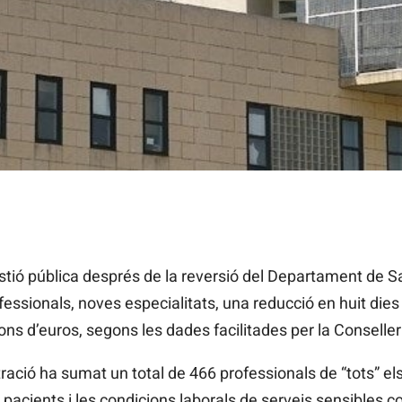
 en un 4,52% les seues intervencions quirúrgiques i ha superat 
dies. / EUROPA PRESS
ió pública després de la reversió del Departament de Sal
essionals, noves especialitats, una reducció en huit dies
ons d’euros, segons les dades facilitades per la Conseller
istració ha sumat un total de 466 professionals de “tots” e
 pacients i les condicions laborals de serveis sensibles c