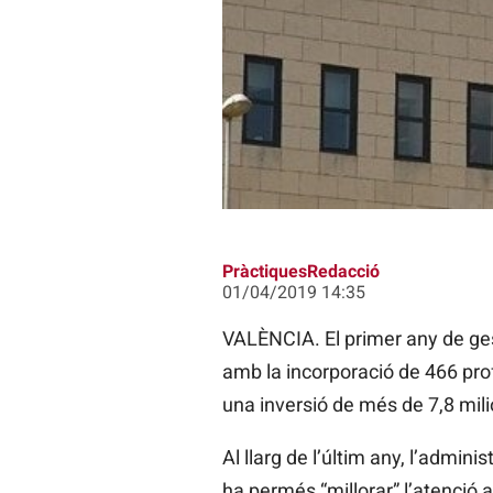
L'Hospital d'Alzira ha incrementat
demora quirúrgica mitjana de 54 
PràctiquesRedacció
01/04/2019 14:35
VALÈNCIA. El primer any de gest
amb la incorporació de 466 prof
una inversió de més de 7,8 mili
Al llarg de l’últim any, l’admin
ha permés “millorar” l’atenció a