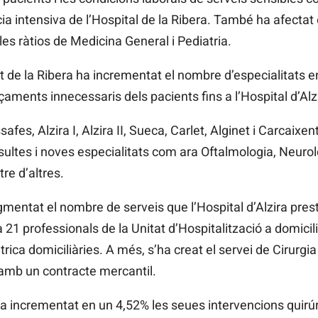
cia intensiva de l’Hospital de la Ribera. També ha afectat
 les ràtios de Medicina General i Pediatria.
de la Ribera ha incrementat el nombre d’especialitats en
çaments innecessaris dels pacients fins a l’Hospital d’Alz
fes, Alzira I, Alzira II, Sueca, Carlet, Alginet i Carcaixen
ultes i noves especialitats com ara Oftalmologia, Neurolo
re d’altres.
entat el nombre de serveis que l’Hospital d’Alzira prest
 21 professionals de la Unitat d’Hospitalització a domicili
iàtrica domiciliàries. A més, s’ha creat el servei de Cirurg
a amb un contracte mercantil.
a ha incrementat en un 4,52% les seues intervencions quirú