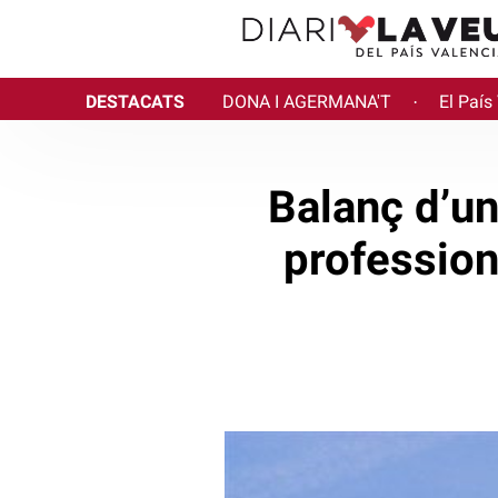
DESTACATS
DONA I AGERMANA'T
El País
·
Balanç d’un
profession