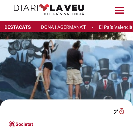
DESTACATS
DONA I AGERMANA'T
El País Valencià
·
2′
Societat