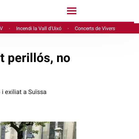
PV
Incendi la Vall d'Uixó
Concerts de Vivers
·
·
 perillós, no
i exiliat a Suïssa