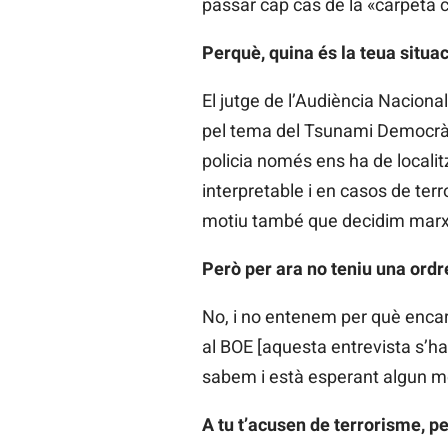
passar cap cas de la «carpeta c
Perquè, quina és la teua situa
El jutge de l’Audiència Naciona
pel tema del Tsunami Democràtic 
policia només ens ha de localit
interpretable i en casos de ter
motiu també que decidim marxar 
Però per ara no teniu una ordre
No, i no entenem per què encar
al BOE [aquesta entrevista s’ha
sabem i està esperant algun 
A tu t’acusen de terrorisme, pe