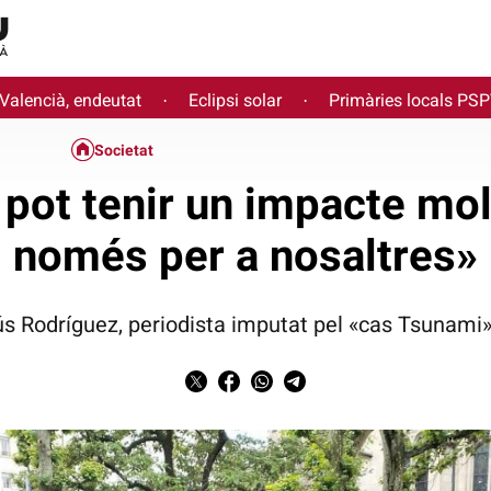
 Valencià, endeutat
Eclipsi solar
Primàries locals PS
·
·
Societat
pot tenir un impacte molt
només per a nosaltres»
s Rodríguez, periodista imputat pel «cas Tsunami» 