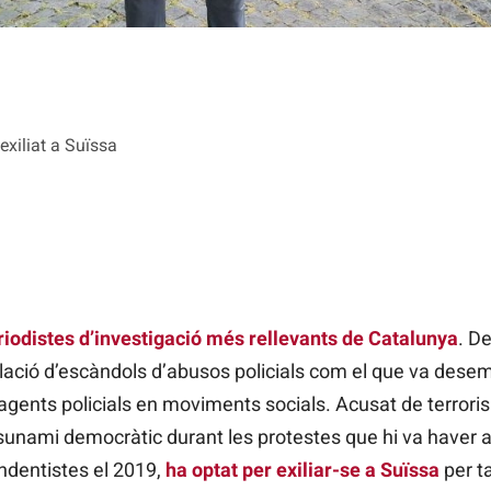
exiliat a Suïssa
iodistes d’investigació més rellevants de Catalunya
. D
velació d’escàndols d’abusos policials com el que va des
 d’agents policials en moviments socials. Acusat de terror
sunami democràtic durant les protestes que hi va haver 
ndentistes el 2019,
ha optat per exiliar-se a Suïssa
per ta