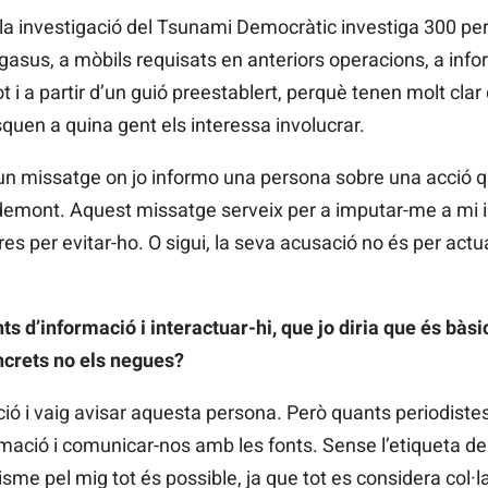
la investigació del Tsunami Democràtic investiga 300 per
gasus, a mòbils requisats en anteriors operacions, a infor
 i a partir d’un guió preestablert, perquè tenen molt clar
quen a quina gent els interessa involucrar.
 missatge on jo informo una persona sobre una acció qu
emont. Aquest missatge serveix per a imputar-me a mi i
res per evitar-ho. O sigui, la seva acusació no és per actua
nts d’informació i interactuar-hi, que jo diria que és bàs
oncrets no els negues?
ació i vaig avisar aquesta persona. Però quants periodistes
rmació i comunicar-nos amb les fonts. Sense l’etiqueta de 
sme pel mig tot és possible, ja que tot es considera col·l