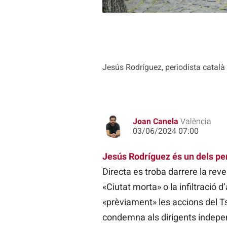
Jesús Rodríguez, periodista català 
Joan Canela
València
03/06/2024 07:00
Jesús Rodríguez és un dels per
Directa es troba darrere la re
«Ciutat morta» o la infiltració
«prèviament» les accions del T
condemna als dirigents indepe