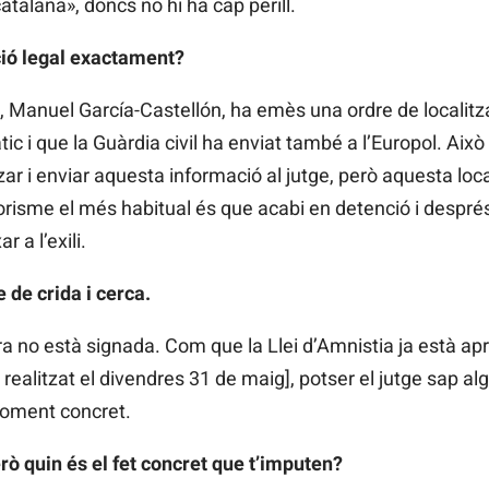
atalana», doncs no hi ha cap perill.
ció legal exactament?
l, Manuel García-Castellón, ha emès una ordre de localitza
i que la Guàrdia civil ha enviat també a l’Europol. Això vo
zar i enviar aquesta informació al jutge, però aquesta loca
rorisme el més habitual és que acabi en detenció i despré
a l’exili.
 de crida i cerca.
a no està signada. Com que la Llei d’Amnistia ja està a
 realitzat el divendres 31 de maig], potser el jutge sap a
moment concret.
rò quin és el fet concret que t’imputen?