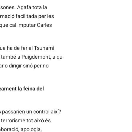
sones. Agafa tota la
mació facilitada per les
 que cal imputar Carles
e ha de fer el Tsunami i
 també a Puigdemont, a qui
r o dirigir sinó per no
icament la feina del
 passarien un control així?
terrorisme tot això és
aboració, apologia,