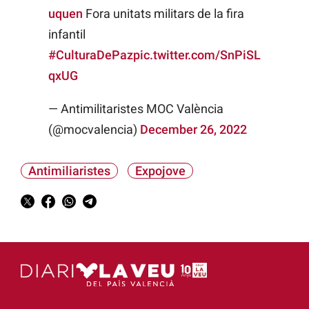
uquen
Fora unitats militars de la fira
infantil
#CulturaDePaz
pic.twitter.com/SnPiSL
qxUG
— Antimilitaristes MOC València
(@mocvalencia)
December 26, 2022
Antimiliaristes
Expojove