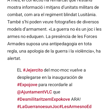
mostra informació i mitjans d’unitats militars de
combat, com ara el regiment blindat Lusitània.
També s’hi poden veure fotografies de diversos
models d’armament. «La guerra no és un joc i les
armes no eduquen. La presència de les Forces
Armades suposa una antipedagogia en tota
regla, una apologia de la guerra i la violència», ha
alertat.
EL
#Jejercito
del moc-moc vuelve a
desplegarse en la inauguración de
#Expojove
para recordarle al
@AjuntamentVLC
que
#DesmilitaritzemExpokove
ARA!
#LaGuerranoesunJoc
#LesArmesnoEd