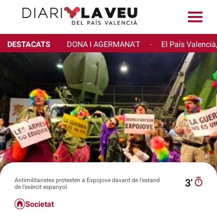
DESTACATS
DONA I AGERMANA'T
El País Valencià
·
Antimilitaristes protesten a Expojove davant de l’estand
3′
de l’exèrcit espanyol
Societat