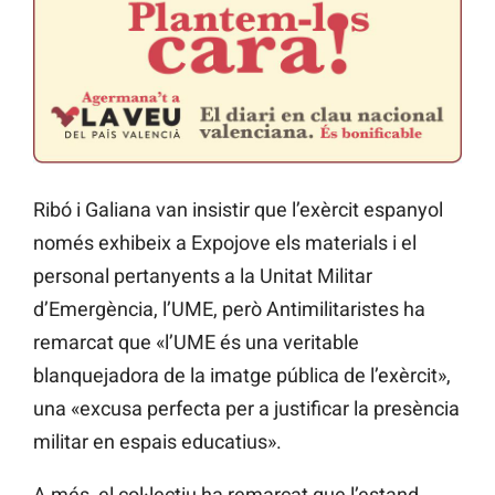
Ribó i Galiana van insistir que l’exèrcit espanyol
només exhibeix a Expojove els materials i el
personal pertanyents a la Unitat Militar
d’Emergència, l’UME, però Antimilitaristes ha
remarcat que «l’UME és una veritable
blanquejadora de la imatge pública de l’exèrcit»,
una «excusa perfecta per a justificar la presència
militar en espais educatius».
A més, el col·lectiu ha remarcat que l’estand