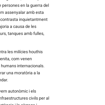
e persones en la guerra del
olem assenyalar amb esta
 contrasta inquietantment
joria a causa de les
rs, tanques amb fulles,
ra les milícies houthis
emenita, com venen
s humans internacionals.
rar una moratòria a la
ndar.
vern autonòmic i els
raestructures civils per al