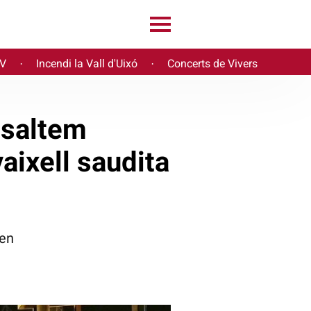
PV
Incendi la Vall d'Uixó
Concerts de Vivers
·
·
assaltem
aixell saudita
men