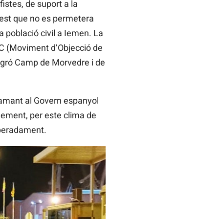
istes, de suport a la
fest que no es permetera
la població civil a Iemen. La
MOC (Moviment d’Objecció de
-Agró Camp de Morvedre i de
lamant al Govern espanyol
lement, per este clima de
speradament.