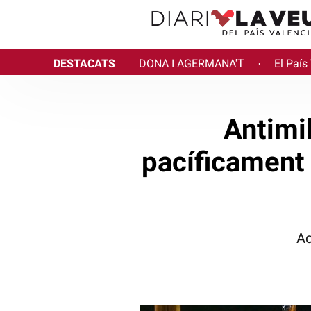
DESTACATS
DONA I AGERMANA'T
El País
·
Antimil
pacíficament 
Ac