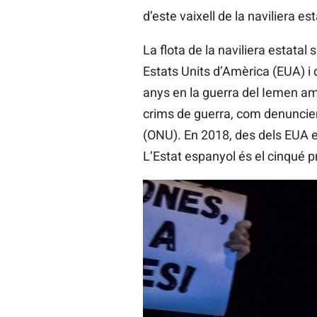
d’este vaixell de la naviliera 
La flota de la naviliera estata
Estats Units d’Amèrica (EUA) i 
anys en la guerra del Iemen am
crims de guerra, com denuncien
(ONU). En 2018, des dels EUA e
L’Estat espanyol és el cinqué p