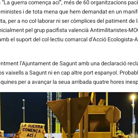
 “La guerra comença ací”, més de 60 organitzacions pacif
 feministes i de tota mena que hem demandat en un mani
dita, per a no col·laborar ni ser còmplices del patiment de 
nicialment pel grup pacifista valencià Antimilitaristes-
mb el suport del col·lectiu comarcal d’Acció Ecologista
centment l’Ajuntament de Sagunt amb una declaració rec
s vaixells a Sagunt ni en cap altre port espanyol. Probab
 màquines per a avançar la seua arribada quatre hores ine