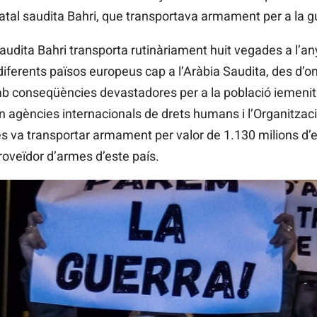
estatal saudita Bahri, que transportava armament per a la 
l saudita Bahri transporta rutinàriament huit vegades a l
diferents països europeus cap a l’Aràbia Saudita, des d’o
b conseqüències devastadores per a la població iemenita.
 agències internacionals de drets humans i l’Organitzac
s va transportar armament per valor de 1.130 milions d’eu
roveïdor d’armes d’este país.