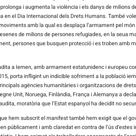
rolonga i augmenta la violència i els danys de milions d
ïsca en el Dia Internacional dels Drets Humans. També v
de moviments amb la qual es desplaça l’armament pel món
 desenes de milions de persones refugiades, en la seua ma
ent, persones que busquen protecció i es troben amb mu
Saudita a Iemen, amb armament estatunidenc i europeu cont
15, porta infligint un indicible sofriment a la població i
rincipals agències humanitàries i organitzacions de dret
egne Unit, Noruega, Finlàndia, França i Alemanya a decla
udita, moratòria que l’Estat espanyol ha decidit no secu
que hem subscrit el manifest també hem exigit que el go
n públicament i amb claredat en contra de l’ús d’estes inf