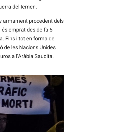
guerra del Iemen.
’any armament procedent dels
n és emprat des de fa 5
 Fins i tot en forma de
ió de les Nacions Unides
ros a l’Aràbia Saudita.