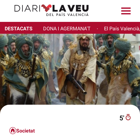
DESTACATS
DONA I AGERMANA'T
El País Valencià
·
5′
Societat