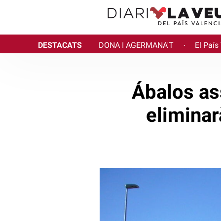
DESTACATS
DONA I AGERMANA'T
El País
·
Ábalos as
eliminar