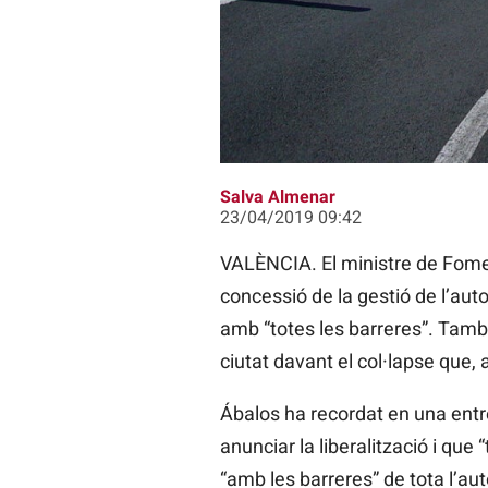
La finalització de la concessió de
Salva Almenar
23/04/2019 09:42
VALÈNCIA. El ministre de Fome
concessió de la gestió de l’aut
amb “totes les barreres”. També
ciutat davant el col·lapse que, 
Ábalos
ha recordat en una entr
anunciar la liberalització i qu
“amb les barreres” de tota l’aut