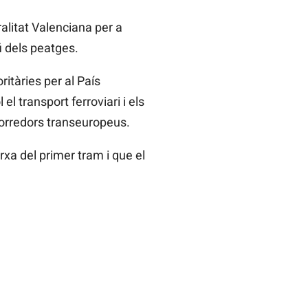
alitat Valenciana per a
i dels peatges.
ritàries per al País
l transport ferroviari i els
 corredors transeuropeus.
a del primer tram i que el