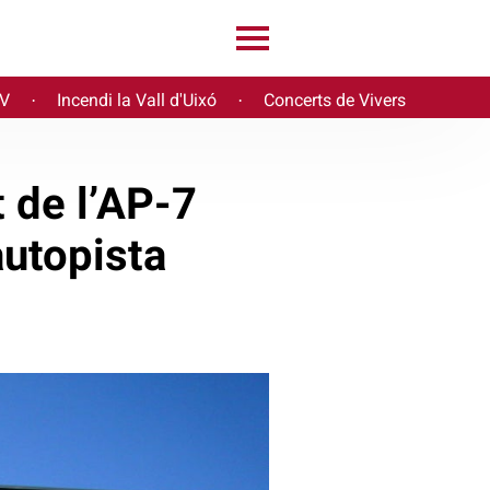
PV
Incendi la Vall d'Uixó
Concerts de Vivers
·
·
 de l’AP-7
autopista