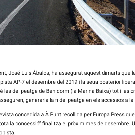
 l'autopista AP-7 acaba el 31 de desembre del 2019. / DILEMA /
nt, José Luis
Ábalos, ha assegurat aquest dimarts que la 
opista AP-7
el desembre
del 2019 i la seua posterior libe
 les del peatge de Benidorm (la Marina Baixa) tot i les
cr
asseguren, generaria la fi del peatge en els accessos a la 
evista concedida a À Punt recollida per Europa Press que
e “tota la concessió” finalitza el pròxim mes de desembre.
opista.