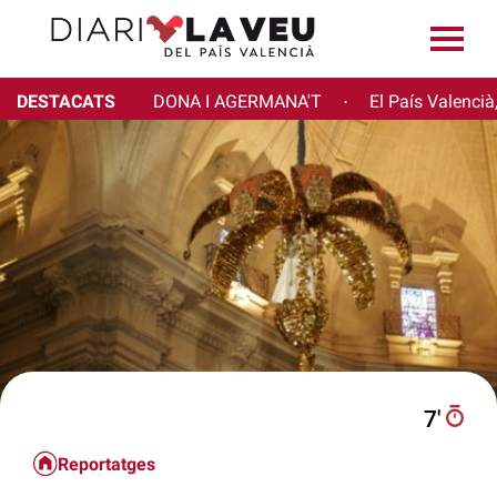
DESTACATS
DONA I AGERMANA'T
El País Valencià
·
7′
Reportatges