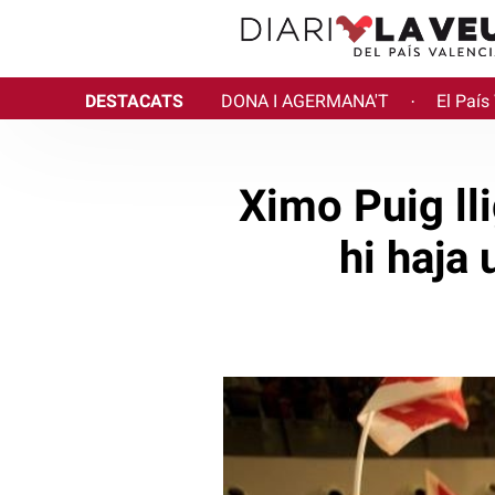
DESTACATS
DONA I AGERMANA'T
El País
·
Ximo Puig lli
hi haja