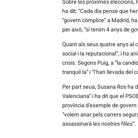
Sobre les pròximes eleccions, Pu
ha dit: “Cada dia pense que he
“govern còmplice” a Madrid, ha 
per això, “si
tenim 4 anys de go
Quant als seus quatre anys al ca
social i la
reputacional”, i ha a
crisis. Segons Puig, a “la candi
tranquil·la” i “l’han llevada del 
Per part seua,
Susana
Ros ha d
Valenciana” i ha dit que el PS
província d’exemple de govern s
“volem anar pels carrers segurs
assassinarà les nostres filles”.