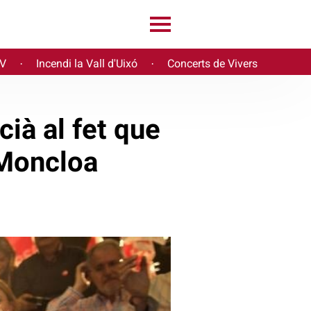
PV
Incendi la Vall d'Uixó
Concerts de Vivers
·
·
cià al fet que
 Moncloa