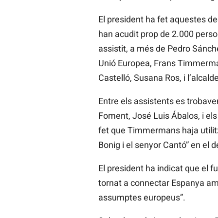
El president ha fet aquestes dec
han acudit prop de 2.000 perso
assistit, a més de Pedro Sánche
Unió Europea,
Frans
Timmermans
Castelló,
Susana
Ros, i l’alcal
Entre els assistents es trobave
Foment, José Luis
Ábalos,
i el
fet que
Timmermans haja utilitza
Bonig
i el senyor Cantó” en el 
El president ha indicat que el 
tornat a connectar Espanya amb
assumptes europeus”.