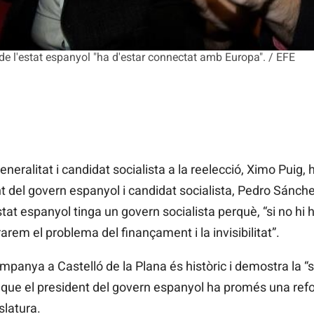
r de l'estat espanyol "ha d'estar connectat amb Europa". / EFE
neralitat i candidat socialista a la reelecció, Ximo Puig,
t del govern espanyol i candidat socialista, Pedro Sánchez
estat espanyol tinga un govern socialista perquè, “si no hi 
rem el problema del finançament i la invisibilitat”.
ampanya a Castelló de la Plana és històric i demostra la “s
a que el president del govern espanyol ha promés una re
slatura.