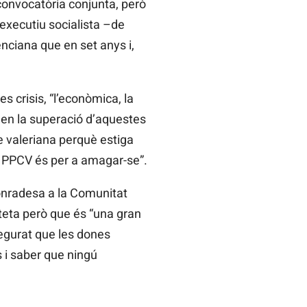
 convocatòria conjunta, però
executiu socialista –de
ciana que en set anys i,
s crisis, “l’econòmica, la
t en la superació d’aquestes
de valeriana perquè estiga
PPCV
és per a amagar-se”.
’honradesa a la Comunitat
teta però que és “una gran
segurat que les dones
s i saber que ningú