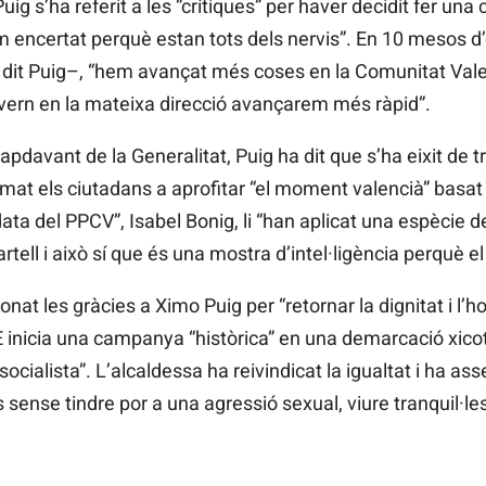
ig s’ha referit a les “crítiques” per haver decidit fer una
m encertat perquè estan tots dels nervis”. En 10 mesos d’
dit Puig–,
“hem avançat més coses en la Comunitat Valen
vern en la mateixa direcció avançarem
més
ràpid”.
pdavant de la Generalitat, Puig ha dit que s’ha eixit de tre
nimat els ciutadans a aprofitar “el moment valencià” basa
data del
PPCV”, Isabel
Bonig, li “han aplicat una espècie 
cartell i això sí que és una mostra d’intel·ligència perquè el
onat les gràcies a Ximo Puig per “retornar la dignitat i l
OE inicia una campanya “històrica” en una demarcació xico
ocialista”. L’alcaldessa ha reivindicat la igualtat i ha as
 sense tindre por a una agressió sexual, viure tranquil·le