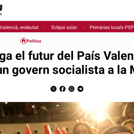
 Valencià, endeutat
Eclipsi solar
Primàries locals PS
·
·
Política
ga el futur del País Valen
 un govern socialista a la