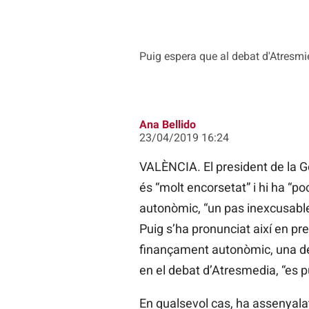
Puig espera que al debat d'Atresm
Ana Bellido
23/04/2019 16:24
VALÈNCIA. El president de la Ge
és “molt encorsetat” i hi ha “p
autonòmic, “un pas inexcusable”
Puig s’ha pronunciat així en pre
finançament autonòmic, una de l
en el debat d’Atresmedia, “es p
En qualsevol cas, ha assenyalat