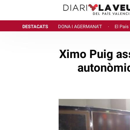
DESTACATS
DONA I AGERMANA'T
El País
·
Ximo Puig as
autonòmic 