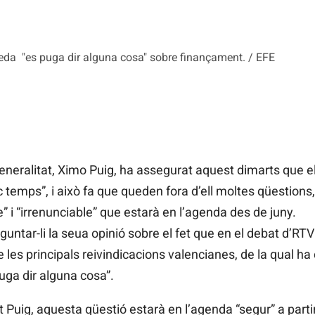
ieda "es puga dir alguna cosa" sobre finançament. / EFE
neralitat, Ximo Puig, ha assegurat aquest dimarts que el 
oc temps”, i això fa que queden fora d’ell moltes qüestion
 i “irrenunciable” que estarà en l’agenda des de juny.
guntar-li la seua opinió sobre el fet que en el debat d’RTV
es principals reivindicacions valencianes, de la qual ha 
uga dir alguna cosa”.
 Puig, aquesta qüestió estarà en l’agenda “segur” a parti