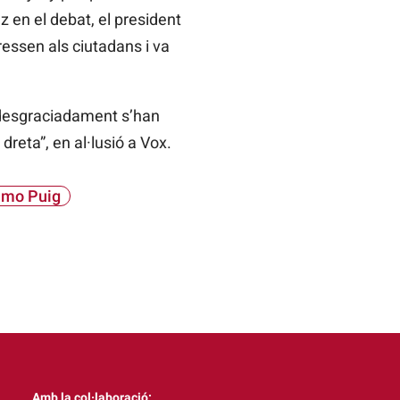
 en el debat, el president
ressen als ciutadans i va
al desgraciadament s’han
reta”, en al·lusió a
Vox.
imo Puig
Amb la col·laboració: