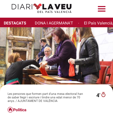
DESTACATS
DONA I AGERMANA'T
El País Valencià
·
Les persones que formen part d'una mesa electoral han
4′
de saber llegir i escriure i tindre una edat menor de 70
anys. / AJUNTAMENT DE VALÈNCIA
Política