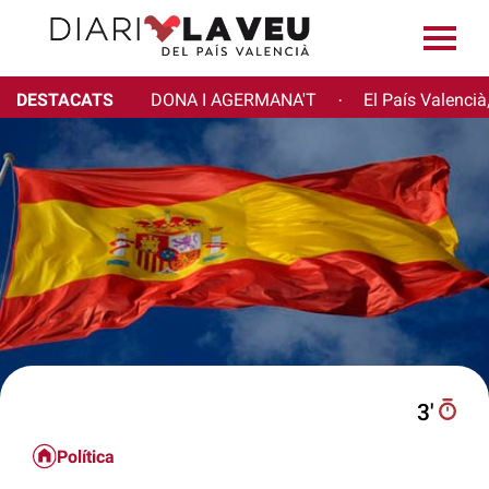
DESTACATS
DONA I AGERMANA'T
El País Valencià
·
3′
Política