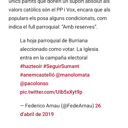
únics partits que donen un suport absolut als
valors catòlics són el PP i Vox, encara que als
populars els posa alguns condicionats, com
indica el full parroquial: “Amb reserves”.
La hoja parroquial de Burriana
aleccionado como votar. La Iglesia
entra en la campaña electoral
#hazteoír
#SeguirSumant
#anemcastelló
@manolomata
@pacolonso
pic.twitter.com/UIb5xXyt9p
— Federico Arnau (@FedeArnau)
26
d’abril de 2019