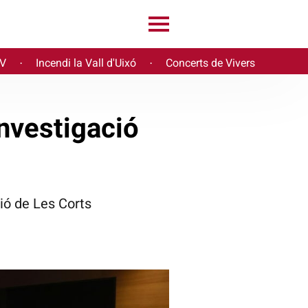
PV
Incendi la Vall d'Uixó
Concerts de Vivers
·
·
investigació
ió de Les Corts