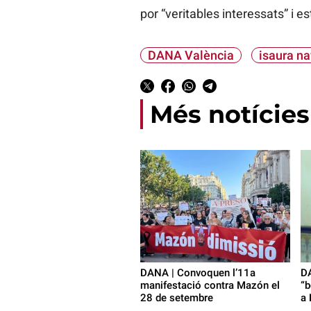
por “veritables interessats” i es
DANA València
isaura na
Més notícies
DANA | Convoquen l’11a
DA
manifestació contra Mazón el
“b
28 de setembre
a 