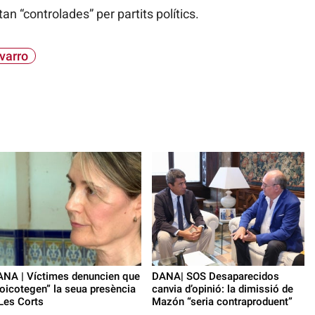
tan “controlades” per partits polítics.
varro
NA | Víctimes denuncien que
DANA| SOS Desaparecidos
oicotegen” la seua presència
canvia d’opinió: la dimissió de
Les Corts
Mazón “seria contraproduent”