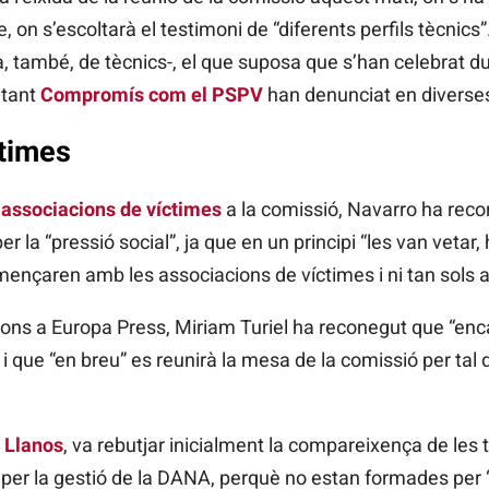
 on s’escoltarà el testimoni de “diferents perfils tècnics”.
, també, de tècnics-, el que suposa que s’han celebrat d
 tant
Compromís com el PSPV
han denunciat en diverses
ctimes
associacions de víctimes
a la comissió, Navarro ha reco
la “pressió social”, ja que en un principi “les van vetar,
nçaren amb les associacions de víctimes i ni tan sols a
ons a Europa Press, Miriam Turiel ha reconegut que “encar
que “en breu” es reunirà la mesa de la comissió per tal de
 Llanos
, va rebutjar inicialment la compareixença de les
er la gestió de la DANA, perquè no estan formades per “v