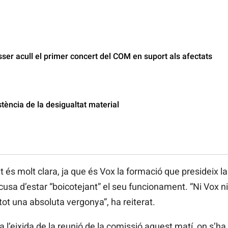
er acull el primer concert del COM en suport als afectats
stència de la desigualtat material
t és molt clara, ja que és Vox la formació que presideix la
acusa d’estar “boicotejant” el seu funcionament. “Ni Vox n
ot una absoluta vergonya”, ha reiterat.
 l’eixida de la reunió de la comissió aquest matí, on s’ha