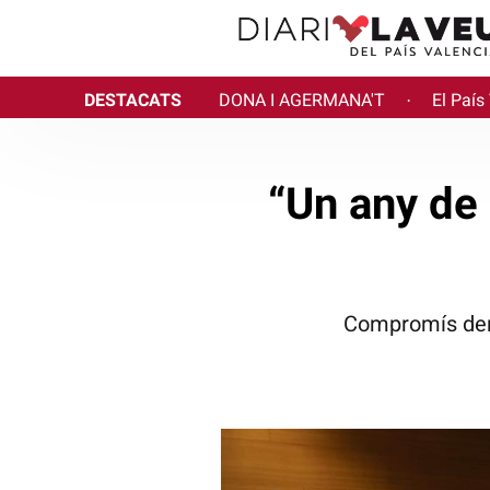
DESTACATS
DONA I AGERMANA'T
El País
·
“Un any de 
Compromís denu