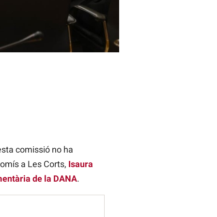
esta comissió no ha
romís a Les Corts,
Isaura
mentària de la DANA
.