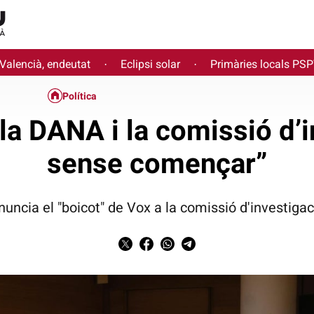
 Valencià, endeutat
Eclipsi solar
Primàries locals PS
·
·
Política
la DANA i la comissió d’
sense començar”
ncia el "boicot" de Vox a la comissió d'investigac