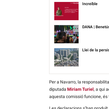
Increïble
DANA | Benetúss
Llei de la persi
Per a Navarro, la responsabilita
diputada
Miriam Turiel
, a qui 
aquesta comissió funcione, és t
Les declaracions s’han produït a