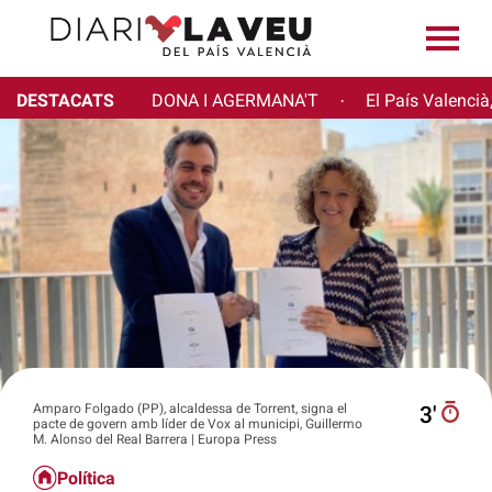
DESTACATS
DONA I AGERMANA'T
El País Valencià
·
Amparo Folgado (PP), alcaldessa de Torrent, signa el
3′
pacte de govern amb líder de Vox al municipi, Guillermo
M. Alonso del Real Barrera | Europa Press
Política