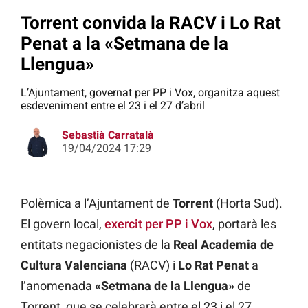
Torrent convida la RACV i Lo Rat
Penat a la «Setmana de la
Llengua»
L’Ajuntament, governat per PP i Vox, organitza aquest
esdeveniment entre el 23 i el 27 d’abril
Sebastià Carratalà
19/04/2024 17:29
Polèmica a l’Ajuntament de
Torrent
(Horta Sud).
El govern local,
exercit per PP i Vox
, portarà les
entitats negacionistes de la
Real Academia de
Cultura Valenciana
(RACV) i
Lo Rat Penat
a
l’anomenada
«Setmana de la Llengua»
de
Torrent, que se celebrarà entre el 23 i el 27