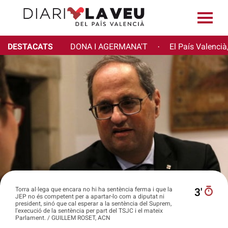
DESTACATS
DONA I AGERMANA'T
El País Valencià
·
Torra al·lega que encara no hi ha sentència ferma i que la
3′
JEP no és competent per a apartar-lo com a diputat ni
president, sinó que cal esperar a la sentència del Suprem,
l'execució de la sentència per part del TSJC i el mateix
Parlament. / GUILLEM ROSET, ACN