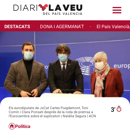
DESTACATS
DONA I AGERMANA'T
El País Valencià
·
Els eurodiputats de JxCat Carles Puigdemont, Toni
3′
Comín i Clara Ponsatí després de la roda de premsa a
l'Eurocambra sobre el suplicatori | Natàlia Segura | ACN
Política