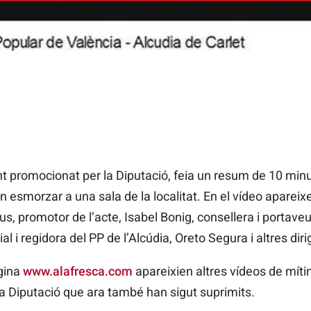
 promocionat per la Diputació, feia un resum de 10 minut
un esmorzar a una sala de la localitat. En el vídeo apareix
us, promotor de l’acte, Isabel Bonig, consellera i portave
al i regidora del PP de l’Alcúdia, Oreto Segura i altres diri
gina
www.alafresca.com
apareixien altres vídeos de mítin
a Diputació que ara també han sigut suprimits.