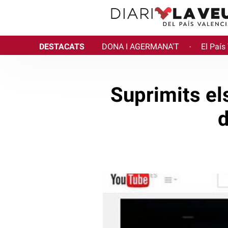
DESTACATS
DONA I AGERMANA'T
El País
·
Suprimits el
d