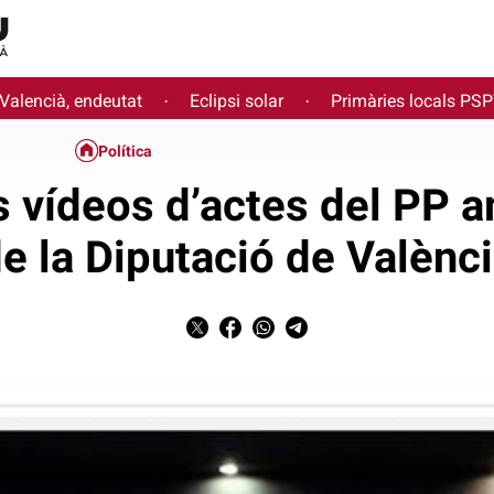
 Valencià, endeutat
Eclipsi solar
Primàries locals PS
·
·
Política
s vídeos d’actes del PP a
e la Diputació de Valènc