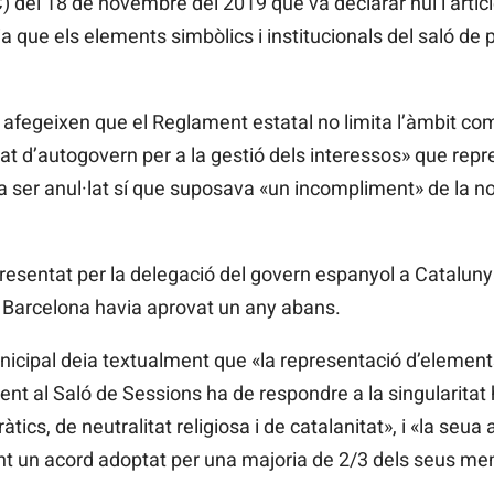
) del 18 de novembre del 2019 que va declarar nul l’artic
 que els elements simbòlics i institucionals del saló de 
hi afegeixen que el Reglament estatal no limita l’àmbit c
t d’autogovern per a la gestió dels interessos» que repres
 ser anul·lat sí que suposava «un incompliment» de la no
 presentat per la delegació del govern espanyol a Cataluny
 Barcelona havia aprovat un any abans.
nicipal deia textualment que «la representació d’elements
 al Saló de Sessions ha de respondre a la singularitat hi
tics, de neutralitat religiosa i de catalanitat», i «la seua
ant un acord adoptat per una majoria de 2/3 dels seus m