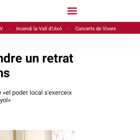
PV
Incendi la Vall d'Uixó
Concerts de Vivers
·
·
ndre un retrat
ns
 «el poder local s'exerceix
yol»