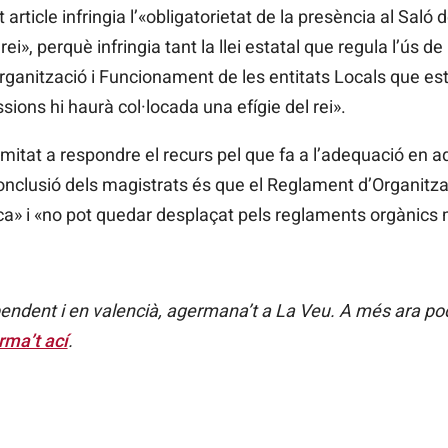
article infringia l’«obligatorietat de la presència al Saló
 rei», perquè infringia tant la llei estatal que regula l’ús
rganització i Funcionament de les entitats Locals que esta
ssions hi haurà col·locada una efígie del rei».
itat a respondre el recurs pel que fa a l’adequació en aqu
La conclusió dels magistrats és que el Reglament d’Organit
ca» i «no pot quedar desplaçat pels reglaments orgànics 
endent i en valencià, agermana’t a La Veu. A més ara pod
rma’t ací
.