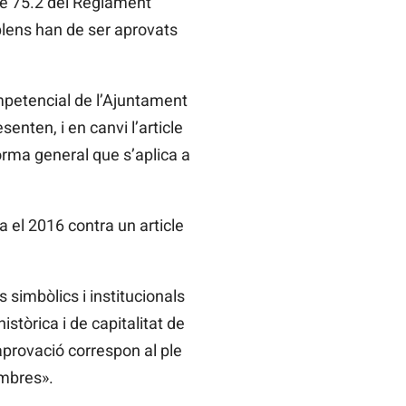
le 75.2 del Reglament
plens han de ser aprovats
ompetencial de l’Ajuntament
enten, i en canvi l’article
rma general que s’aplica a
a el 2016 contra un article
 simbòlics i institucionals
stòrica i de capitalitat de
 aprovació correspon al ple
embres».