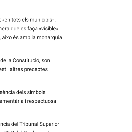
 «en tots els municipis».
anera que es faça «visible»
», això és amb la monarquia
 de la Constitució, són
est i altres preceptes
esència dels símbols
plementària i respectuosa
ncia del Tribunal Superior