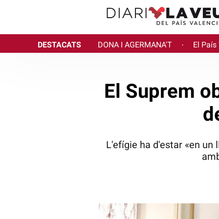
DESTACATS
DONA I AGERMANA'T
El País
·
El Suprem obl
d
L'efígie ha d'estar «en un
amb