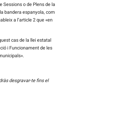
 de Sessions o de Plens de la
 de la bandera espanyola, com
bleix a l’article 2 que «en
est cas de la llei estatal
zació i Funcionament de les
municipals».
ràs desgravar-te fins el