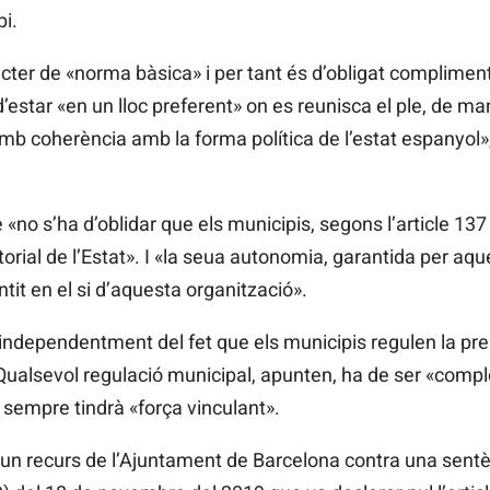
i.
àcter de «norma bàsica» i per tant és d’obligat compliment
 d’estar «en un lloc preferent» on es reunisca el ple, de m
amb coherència amb la forma política de l’estat espanyol
«no s’ha d’oblidar que els municipis, segons l’article 137
torial de l’Estat». I «la seua autonomia, garantida per aqu
ntit en el si d’aquesta organització».
 independentment del fet que els municipis regulen la pr
. Qualsevol regulació municipal, apunten, ha de ser «com
 sempre tindrà «força vinculant».
 un recurs de l’Ajuntament de Barcelona contra una sentè