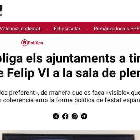
 Valencià, endeutat
Eclipsi solar
Primàries locals PS
·
·
Política
iga els ajuntaments a ti
e Felip VI a la sala de ple
 lloc preferent», de manera que es faça «visible» que
 coherència amb la forma política de l'estat espan