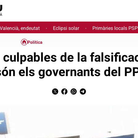
 Valencià, endeutat
Eclipsi solar
Primàries locals PS
·
·
Política
l culpables de la falsifica
són els governants del PP