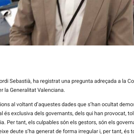
rdi Sebastià, ha registrat una pregunta adreçada a la Co
er la Generalitat Valenciana.
ions al voltant d’aquestes dades que s’han ocultat demos
al és exclusiva dels governants, dels qui han provocat, tol
. Per tant, els culpables són els gestors, són els governa
xe deute s’ha generat de forma irregular i, per tant, és to