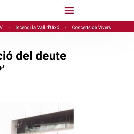
PV
Incendi la Vall d'Uixó
Concerts de Vivers
·
·
ció del deute
’