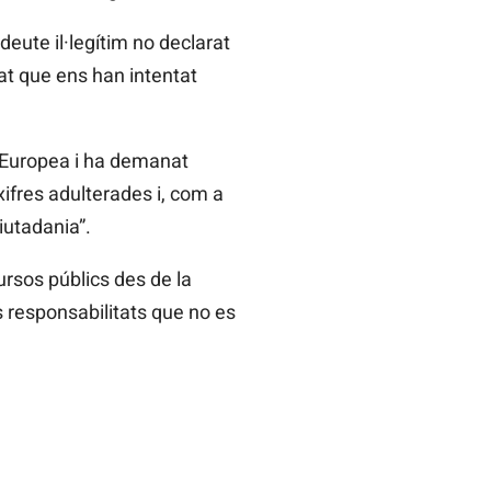
eute il·legítim no declarat
rat que ens han intentat
 Europea i ha demanat
xifres adulterades i, com a
iutadania”.
ursos públics des de la
nes responsabilitats que no es