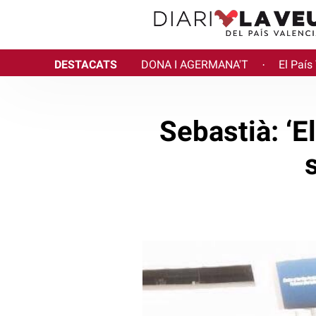
DESTACATS
DONA I AGERMANA'T
El País
·
Sebastià: ‘E