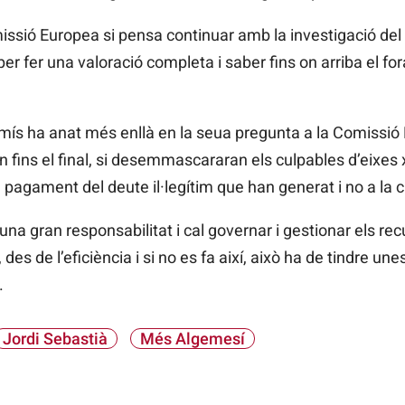
ssió Europea si pensa continuar amb la investigació del d
per fer una valoració completa i saber fins on arriba el fo
ís ha anat més enllà en la seua pregunta a la Comissió
n fins el final, si desemmascararan els culpables d’eixes 
l pagament del deute il·legítim que han generat i no a la c
na gran responsabilitat i cal governar i gestionar els rec
 des de l’eficiència i si no es fa així, això ha de tindre u
.
Jordi Sebastià
Més Algemesí