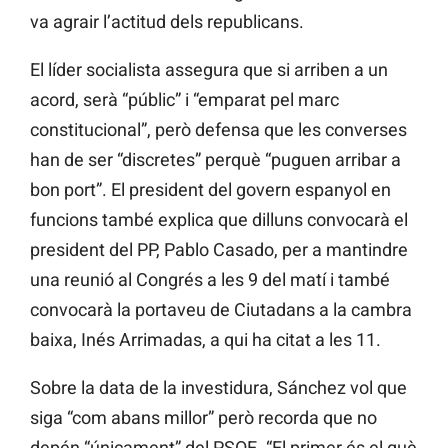
va agrair l’actitud dels republicans.
El líder socialista assegura que si arriben a un
acord, serà “públic” i “emparat pel marc
constitucional”, però defensa que les converses
han de ser “discretes” perquè “puguen arribar a
bon port”. El president del govern espanyol en
funcions també explica que dilluns convocarà el
president del PP, Pablo
Casado, per a mantindre
una reunió al Congrés a les 9 del matí i també
convocarà la portaveu de
Ciutadans a la cambra
baixa,
Inés
Arrimadas, a qui ha citat a les 11.
Sobre la data de la investidura, Sánchez vol que
siga “com abans millor” però recorda que no
depén “únicament” del PSOE. “El primer és el què