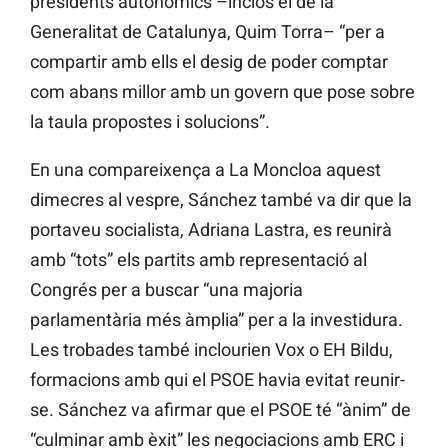
presidents autonòmics –inclòs el de la
Generalitat de Catalunya, Quim Torra– “per a
compartir amb ells el desig de poder comptar
com abans millor amb un govern que
pose sobre
la taula propostes i solucions”.
En una compareixença a La Moncloa aquest
dimecres al vespre, Sánchez també va dir que la
portaveu socialista, Adriana Lastra, es reunirà
amb “tots” els partits amb representació al
Congrés per a buscar “una majoria
parlamentària més àmplia” per a la investidura.
Les trobades també inclourien
Vox
o EH
Bildu,
formacions amb qui el PSOE havia evitat reunir-
se. Sánchez va afirmar que el PSOE té “ànim” de
“culminar amb èxit” les negociacions amb ERC i