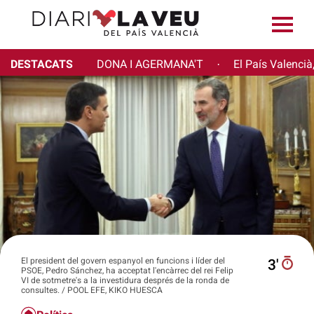
DESTACATS
DONA I AGERMANA'T
El País Valencià
·
El president del govern espanyol en funcions i líder del
3′
PSOE, Pedro Sánchez, ha acceptat l'encàrrec del rei Felip
VI de sotmetre's a la investidura després de la ronda de
consultes. / POOL EFE, KIKO HUESCA