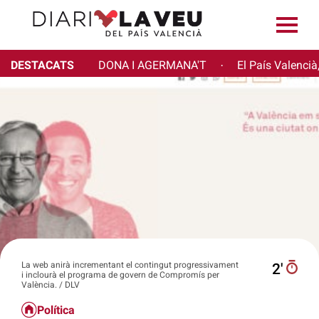
DESTACATS
DONA I AGERMANA'T
El País Valencià
·
La web anirà incrementant el contingut progressivament
2′
i inclourà el programa de govern de Compromís per
València. / DLV
Política