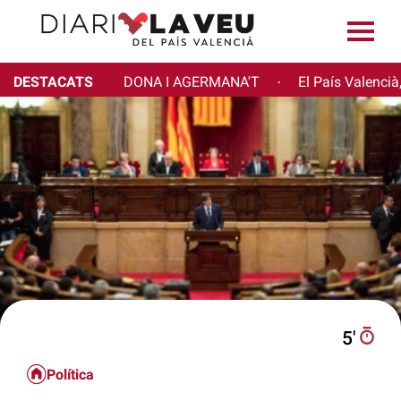
DESTACATS
DONA I AGERMANA'T
El País Valencià
·
5′
Política