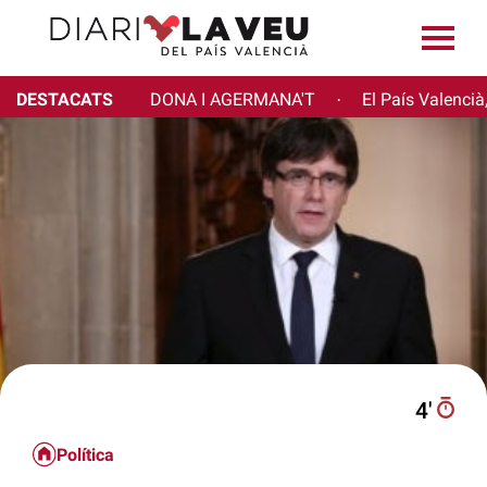
DESTACATS
DONA I AGERMANA'T
El País Valencià
·
4′
Política