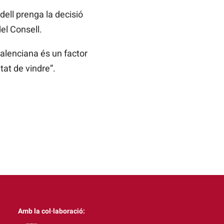
ell prenga la decisió
del Consell.
Valenciana és un factor
tat de vindre”.
Amb la col·laboració: