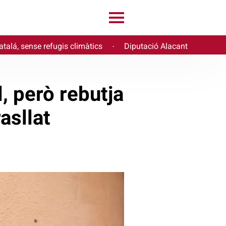
atalá, sense refugis climàtics
Diputació Alacant
·
l, però rebutja
asllat