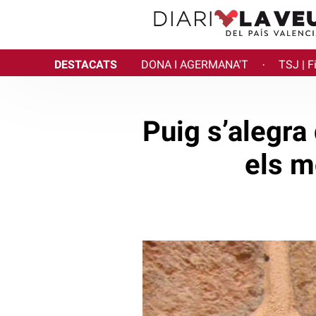
DESTACATS
DONA I AGERMANA'T
TSJ | F
·
Puig s’alegra 
els m