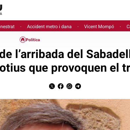
inestrat
Accident metro i dana
Vicent Mompó
C
·
·
·
Política
de l’arribada del Sabadel
otius que provoquen el tr