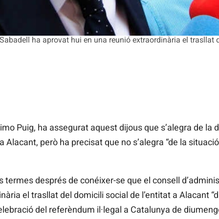
abadell ha aprovat hui en una reunió extraordinària el trasllat de
 Ximo Puig, ha assegurat aquest dijous que s’alegra de la 
l a Alacant, però ha precisat que no s’alegra “de la situa
s termes després de conéixer-se que el consell d’admini
ria el trasllat del domicili social de l’entitat a Alacant “d
elebració del referèndum il·legal a Catalunya de diumeng