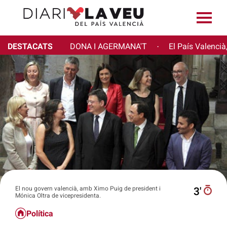
DESTACATS
DONA I AGERMANA'T
El País Valencià
·
El nou govern valencià, amb Ximo Puig de president i
3′
Mónica Oltra de vicepresidenta.
Política