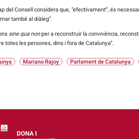
p del Consell considera que, “efectivament”, és necessari “
ornar també al diàleg”.
ions
sine qua non
per a reconstruir la convivència, reconstr
re totes les persones, dins i fora de Catalunya”.
lunya
Mariano Rajoy
Parlament de Catalunya
DONA I