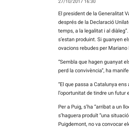
27/10/2017 16:30
El president de la Generalitat V
després de la Declaració Unilat
temps, a la legalitat i al diàle
s’estan produint. Si guanyen el
ovacions rebudes per Mariano Raj
“Sembla que hagen guanyat el
perd la convivència”, ha manife
“El que passa a Catalunya ens a
l’oportunitat de tindre un futur
Per a Puig, s’ha “arribat a un l
s’haguera produït “una situació
Puigdemont, no va convocar e