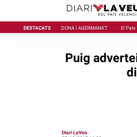
DESTACATS
DONA I AGERMANA'T
El País
·
Puig adverte
d
Diari LaVeu