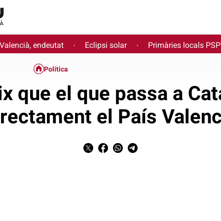
 Valencià, endeutat
Eclipsi solar
Primàries locals PS
·
·
Política
ix que el que passa a Cat
irectament el País Valenc