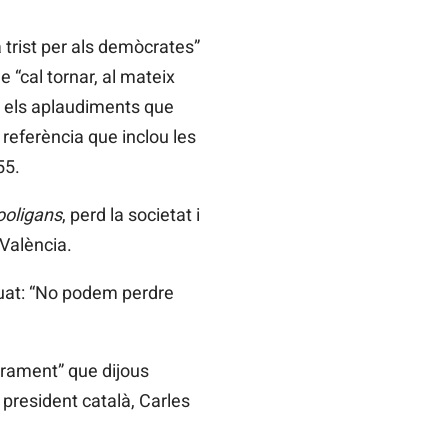
a trist per als demòcrates”
 “cal tornar, al mateix
ts els aplaudiments que
a referència que inclou les
55.
ooligans
, perd la societat i
 València.
nuat: “No podem perdre
larament” que dijous
 president català, Carles