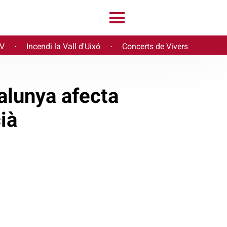
PV
Incendi la Vall d'Uixó
Concerts de Vivers
·
·
alunya afecta
ià