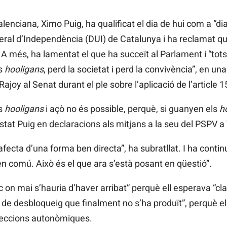
alenciana, Ximo Puig, ha qualificat el dia de hui com a “di
eral d’Independència (DUI) de Catalunya i ha reclamat que
g”. A més, ha lamentat el que ha succeït al Parlament i “to
s
hooligans
, perd la societat i perd la convivència”, en un
oy al Senat durant el ple sobre l’aplicació de l’article 1
s
hooligans
i açò no és possible, perquè, si guanyen els
h
stat Puig en declaracions als mitjans a la seu del PSPV a
fecta d’una forma ben directa”, ha subratllat. I ha conti
 en comú. Això és el que ara s’està posant en qüestió”.
loc on mai s’hauria d’haver arribat” perquè ell esperava “c
 de desbloqueig que finalment no s’ha produït”, perquè el
leccions autonòmiques.