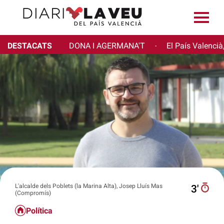
DESTACATS
DONA I AGERMANA'T
El País Valencià
·
L'alcalde dels Poblets (la Marina Alta), Josep Lluís Mas
3′
(Compromís)
Política