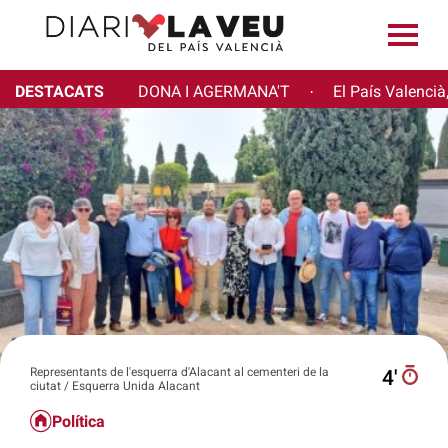
DESTACATS
DONA I AGERMANA'T
El País Valencià
·
Representants de l'esquerra d'Alacant al cementeri de la
4′
ciutat / Esquerra Unida Alacant
Política