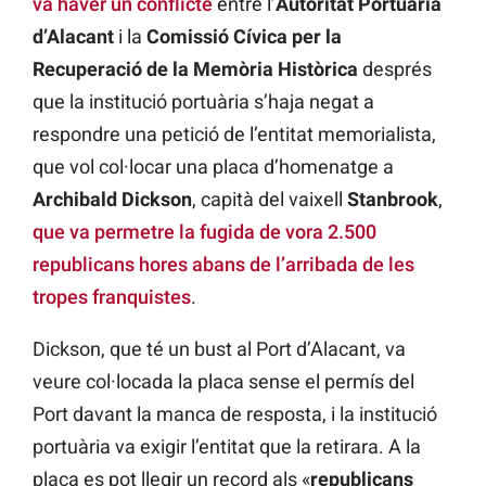
va haver un conflicte
entre l’
Autoritat Portuària
d’Alacant
i la
Comissió Cívica per la
Recuperació de la Memòria Històrica
després
que la institució portuària s’haja negat a
respondre una petició de l’entitat memorialista,
que vol col·locar una placa d’homenatge a
Archibald Dickson
, capità del vaixell
Stanbrook
,
que va permetre la fugida de vora 2.500
republicans hores abans de l’arribada de les
tropes franquistes
.
Dickson, que té un bust al Port d’Alacant, va
veure col·locada la placa sense el permís del
Port davant la manca de resposta, i la institució
portuària va exigir l’entitat que la retirara. A la
placa es pot llegir un record als «
republicans