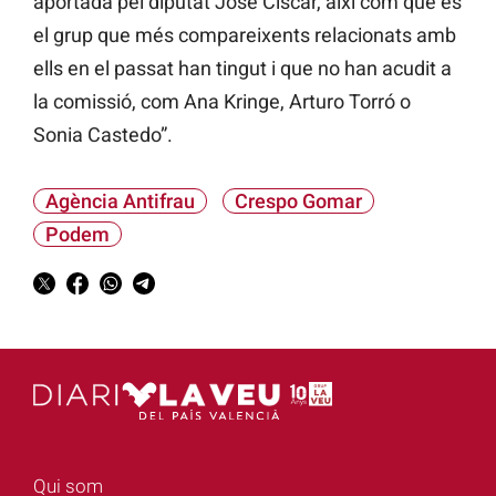
aportada pel diputat José
Ciscar, així com que és
el grup que més compareixents relacionats amb
ells en el passat han tingut i que no han acudit a
la comissió, com
Ana
Kringe,
Arturo
Torró o
Sonia
Castedo”.
Agència Antifrau
Crespo Gomar
Podem
Qui som