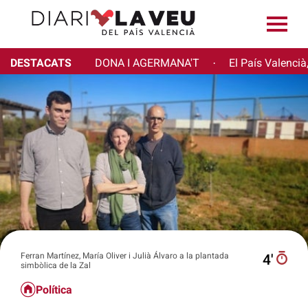
DESTACATS
DONA I AGERMANA'T
El País Valencià
·
Ferran Martínez, María Oliver i Julià Álvaro a la plantada
4′
simbòlica de la Zal
Política