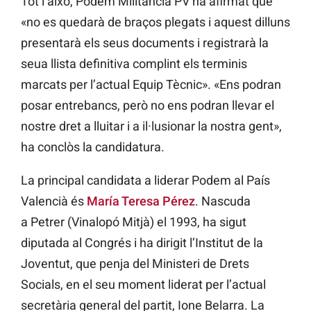
Tot i això, Podem Militància PV ha afirmat que
«no es quedarà de braços plegats i aquest dilluns
presentarà els seus documents i registrarà la
seua llista definitiva complint els terminis
marcats per l’actual Equip Tècnic». «Ens podran
posar entrebancs, però no ens podran llevar el
nostre dret a lluitar i a il·lusionar la nostra gent»,
ha conclòs la candidatura.
La principal candidata a liderar Podem al País
Valencià és
María Teresa Pérez
. Nascuda
a Petrer (Vinalopó Mitjà) el 1993, ha sigut
diputada al Congrés i ha dirigit l’Institut de la
Joventut, que penja del Ministeri de Drets
Socials, en el seu moment liderat per l’actual
secretària general del partit, Ione Belarra. La