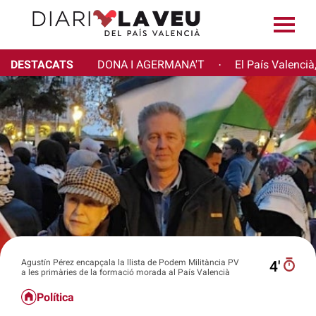
DESTACATS
DONA I AGERMANA'T
El País Valencià
·
Agustín Pérez encapçala la llista de Podem Militància PV
4′
a les primàries de la formació morada al País Valencià
Política