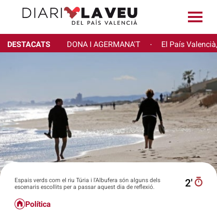
DESTACATS
DONA I AGERMANA'T
El País Valencià
·
Espais verds com el riu Túria i l'Albufera són alguns dels
2′
escenaris escollits per a passar aquest dia de reflexió.
Política