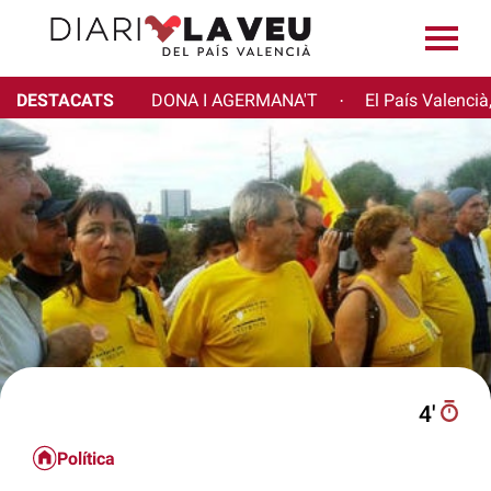
DESTACATS
DONA I AGERMANA'T
El País Valencià
·
4′
Política