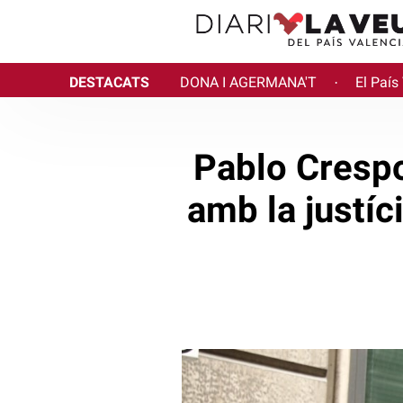
DESTACATS
DONA I AGERMANA'T
El País
·
Pablo Crespo
amb la justíc