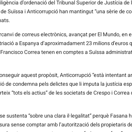
ligència d’ordenació del Tribunal Superior de Justícia d
a de Suïssa i Anticorrupció han mantingut “una sèrie de c
mats.
rcanvi de correus electrònics, avançat per El Mundo, en el
atriació a Espanya d’aproximadament 23 milions d’euros 
Francisco
Correa
tenen en comptes a Suïssa
administra
conseguir aquest propòsit, Anticorrupció “està intentant a
ió de condemna pels delictes que li imputa la justícia es
teix “tots els actius” de les societats de Crespo i Correa
se sustenta “sobre una clara il·legalitat” perquè Fasana
h
ura sense comptar amb l’autorització dels propietaris del