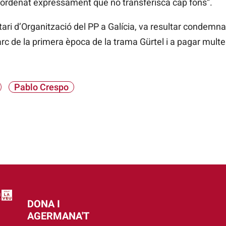
a ordenat expressament que no transferisca cap fons”.
ari d’Organització del PP a Galícia, va resultar condemna
rc de la primera època de la trama Gürtel i a pagar multe
Pablo Crespo
DONA I
AGERMANA'T