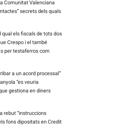
e la Comunitat Valenciana
ontactes” secrets dels quals
 qual els fiscals de tots dos
que Crespo i el també
ts
per testaferros com
rribar a un acord processal”
panyola “es veuria
 que gestiona en diners
a rebut “instruccions
s fons dipositats en Credit