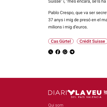
Suisse” i, “més encara, se’ls h
Pablo Crespo, que va ser secret
37 anys i mig de presó en el ma
milions i mig d’euros.
Cas Gürtel
Crédit Suisse
Qui som