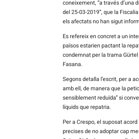
coneixement, “a través d’una di
del 25-03-2019”, que la Fiscali
els afectats no han sigut infor
Es refereix en concret a un inte
països estarien pactant la rep
condemnat per la trama Gürtel
Fasana.
Segons detalla l’escrit, per a a
amb ell, de manera que la petic
sensiblement reduïda” si conver
líquids que repatria.
Per a Crespo, el suposat acord 
precises de no adoptar cap mes