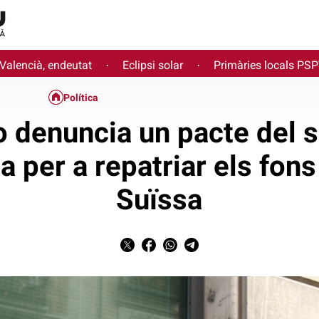
 Valencià, endeutat
Eclipsi solar
Primàries locals PS
·
·
Política
 denuncia un pacte del s
ia per a repatriar els fon
Suïssa