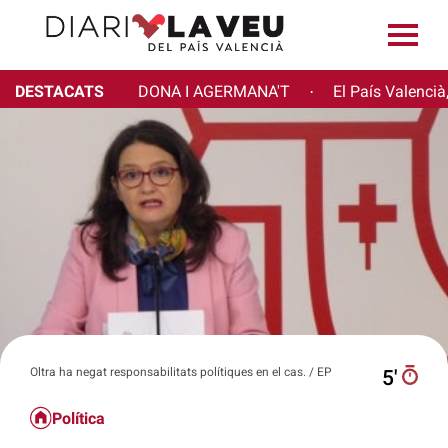
DESTACATS
DONA I AGERMANA'T
El País Valencià
·
Oltra ha negat responsabilitats polítiques en el cas. / EP
5′
Política