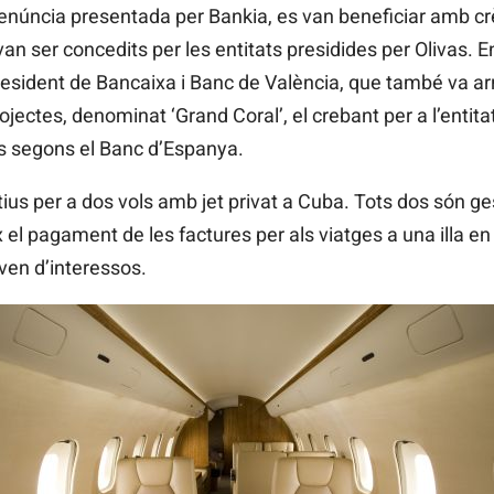
denúncia presentada per Bankia, es van beneficiar amb crè
n ser concedits per les entitats presidides per Olivas. 
esident de Bancaixa i Banc de València, que també va arr
jectes, denominat ‘Grand Coral’, el crebant per a l’entita
s segons el Banc d’Espanya.
tius per a dos vols amb jet privat a Cuba. Tots dos són ges
el pagament de les factures per als viatges a una illa en
ven d’interessos.