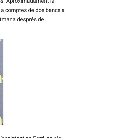
uros. Aproximadament la
it a comptes de dos bancs a
setmana després de