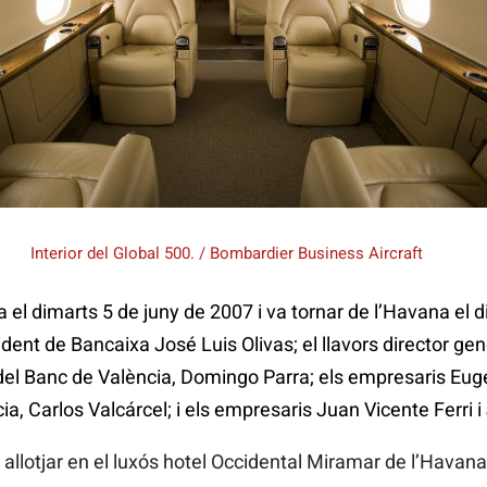
Interior del Global 500. / Bombardier Business Aircraft
ia el dimarts 5 de juny de 2007 i va tornar de l’Havana el
dent de Bancaixa José Luis Olivas; el llavors director gen
 del Banc de València, Domingo Parra; els empresaris Euge
a, Carlos Valcárcel; i els empresaris Juan Vicente Ferri i
allotjar en el luxós hotel Occidental Miramar de l’Havana,