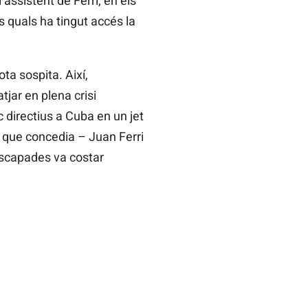
assistent de Ferri, en els
ls quals ha tingut accés la
ta sospita. Així,
tjar en plena crisi
 directius a Cuba en un jet
s que concedia – Juan Ferri
 escapades va costar