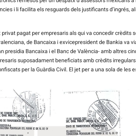
ctrònics remesos per un despatx d’assessors mexicans a l’
cies i li facilita els resguards dels justificants d’ingrés, a
 privat pagat per empresaris als qui va concedir crèdits so
valenciana, de Bancaixa i exvicepresident de Bankia va via
n presidia Bancaixa i el Banc de València- amb altres cinc
mpresaris suposadament beneficiats amb crèdits irregular
fiscats per la Guàrdia Civil. El jet per a una sola de les