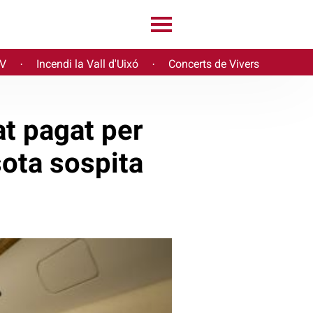
PV
Incendi la Vall d'Uixó
Concerts de Vivers
·
·
at pagat per
sota sospita