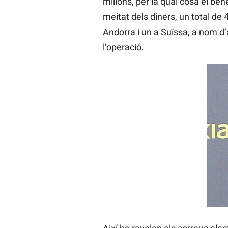
milions, per la qual cosa el be
meitat dels diners, un total de
Andorra i un a Suïssa, a nom d
l’operació.