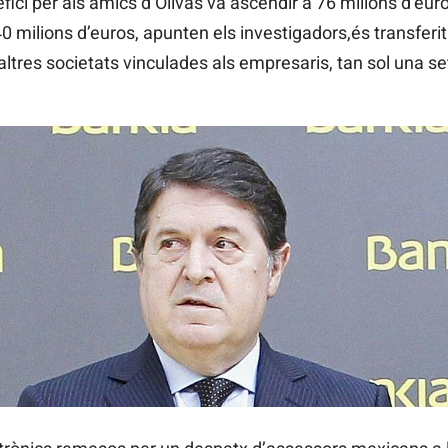
nefici per als amics d’Olivas va ascendir a 76 milions d’e
 40 milions d’euros, apunten els investigadors,és transfer
’altres societats vinculades als empresaris, tan sol una 