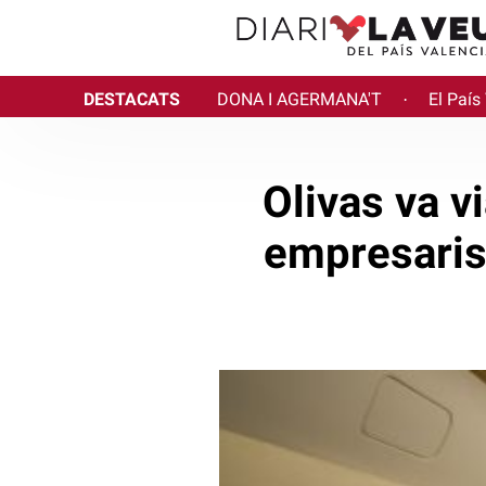
DESTACATS
DONA I AGERMANA'T
El País
·
Olivas va v
empresaris 