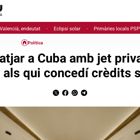
 Valencià, endeutat
Eclipsi solar
Primàries locals PS
·
·
Política
iatjar a Cuba amb jet priv
als qui concedí crèdits 