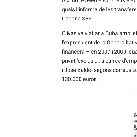
Així ho revelen els correus ele
quals l’informa de les transferèn
Cadena SER.
Olivas va viatjar a Cuba amb jet
l’expresident de la Generalitat 
financera – en 2007 i 2009, qua
privat ‘exclusiu’, a càrrec d’e
i José Baldó- segons correus con
130.000 euros