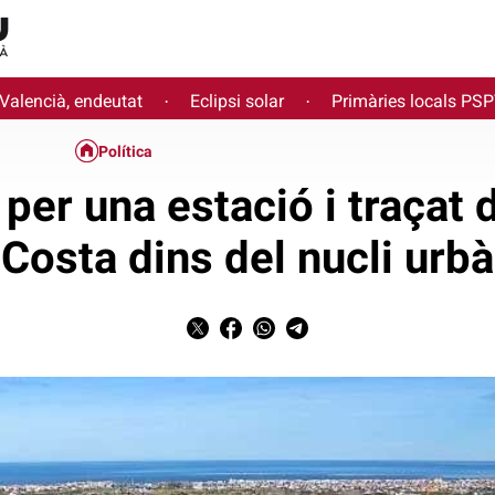
 Valencià, endeutat
Eclipsi solar
Primàries locals PS
·
·
Política
per una estació i traçat 
Costa dins del nucli urbà