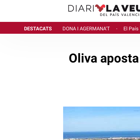
DESTACATS
DONA I AGERMANA'T
El País
·
Oliva aposta 