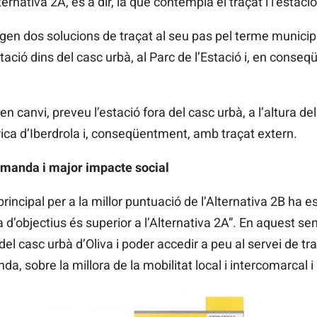
rnativa 2A, és a dir, la que contempla el traçat i l’estació
gen dos solucions de traçat al seu pas pel terme municipal
tació dins del casc urbà, al Parc de l’Estació i, en conseqü
 canvi, preveu l’estació fora del casc urbà, a l’altura de
rica d’Iberdrola i, conseqüentment, amb traçat extern.
manda i major impacte social
rincipal per a la millor puntuació de l’Alternativa 2B ha e
a d’objectius és superior a l’Alternativa 2A”. En aquest se
l casc urbà d’Oliva i poder accedir a peu al servei de tra
a, sobre la millora de la mobilitat local i intercomarcal i