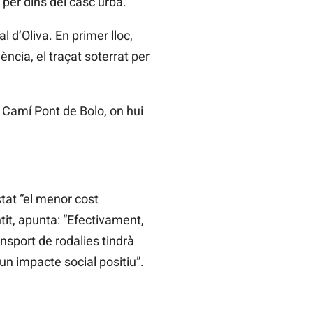
 per dins del casc urbà.
 d’Oliva. En primer lloc,
ència, el traçat soterrat per
l Camí Pont de Bolo, on hui
stat “el menor cost
ntit, apunta: “Efectivament,
nsport de rodalies tindrà
 un impacte social positiu”.