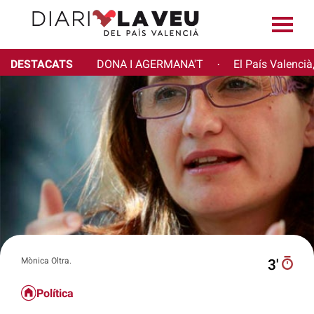
DESTACATS
DONA I AGERMANA'T
El País Valencià
·
Mònica Oltra.
3′
Política