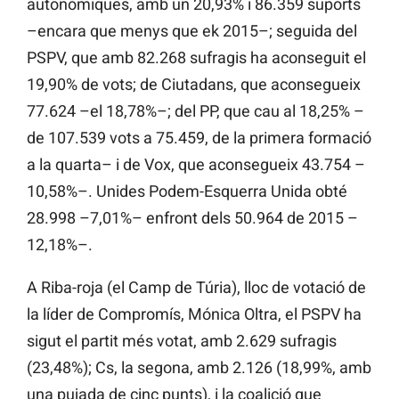
autonòmiques, amb un 20,93% i 86.359 suports
–encara que menys que ek 2015–; seguida del
PSPV, que amb 82.268 sufragis ha aconseguit el
19,90% de vots; de Ciutadans, que aconsegueix
77.624 –el 18,78%–; del PP, que cau al 18,25% –
de 107.539 vots a 75.459, de la primera formació
a la quarta– i
de
Vox, que
aconsegueix 43.754 –
10,58%–.
Unides Podem-Esquerra Unida obté
28.998 –7,01%– enfront dels 50.964 de 2015 –
12,18%–.
A Riba-roja (el Camp de Túria), lloc de votació de
la líder de Compromís, Mónica Oltra, el PSPV ha
sigut el partit més votat, amb 2.629 sufragis
(23,48%);
Cs, la segona, amb 2.126 (18,99%, amb
una pujada de cinc punts), i la coalició que