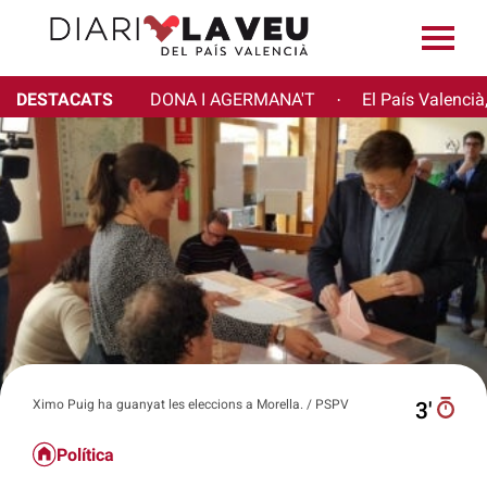
DESTACATS
DONA I AGERMANA'T
El País Valencià
·
Ximo Puig ha guanyat les eleccions a Morella. / PSPV
3′
Política