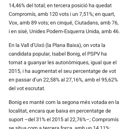
14,46% del total; en tercera posició ha quedat
Compromís, amb 120 vots i un 7,51%; en quart,
Vox, amb 89 vots; en cinqué, Ciutadans, amb 76,
i en sisé,
Unides Podem-Esquerra Unida, amb 46.
En la Vall d’Uixó
(la Plana Baixa), on vota la
candidata popular, Isabel
Bonig, el PSPV ha
tornat a guanyar les autonòmiques, igual que el
2015, i ha augmentat el seu percentatge de vot
en passar d’un 22,58% al 27,16%, amb el 95,62%
del vot escrutat.
Bonig
es manté com la segona més votada en la
localitat, encara que baixa en percentatge de
suport –del 31% el 2015 al 22,76%–; Compromís
se situa com a tercera força, amb un 14,11%;