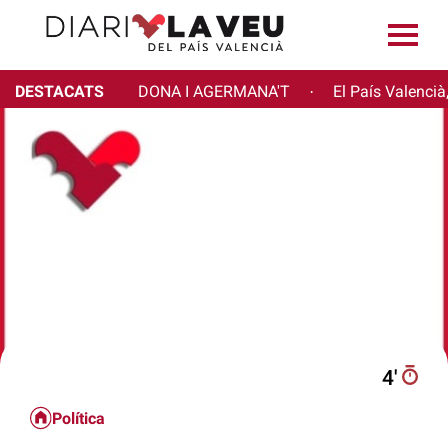
DESTACATS
DONA I AGERMANA'T
El País Valencià
·
4′
Política