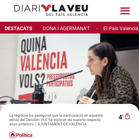
DESTACATS
DONA I AGERMANA'T
El País Valencià
·
La regidora ha assegurat que la participació en aquesta
4′
edició del Decidim VLC ha triplicat els suports respecte
anys anteriors. / AJUNTAMENT DE VALÈNCIA
Política