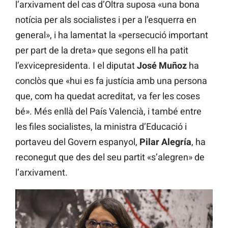
l’arxivament del cas d’Oltra suposa «una bona
notícia per als socialistes i per a l’esquerra en
general», i ha lamentat la «persecució important
per part de la dreta» que segons ell ha patit
l’exvicepresidenta. I el diputat
José Muñoz
ha
conclòs que «hui es fa justícia amb una persona
que, com ha quedat acreditat, va fer les coses
bé». Més enllà del País Valencià, i també entre
les files socialistes, la ministra d’Educació i
portaveu del Govern espanyol,
Pilar Alegría
, ha
reconegut que des del seu partit «s’alegren» de
l’arxivament.