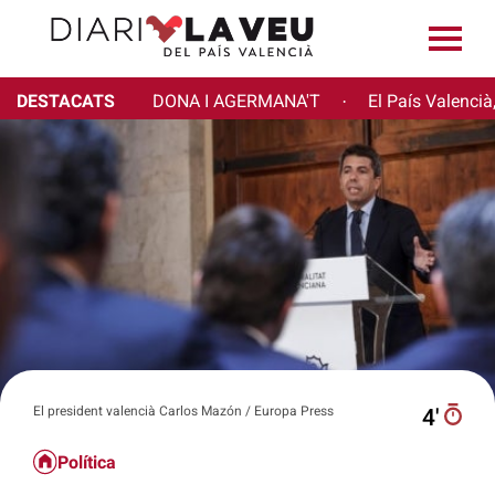
DESTACATS
DONA I AGERMANA'T
El País Valencià
·
El president valencià Carlos Mazón / Europa Press
4′
Política