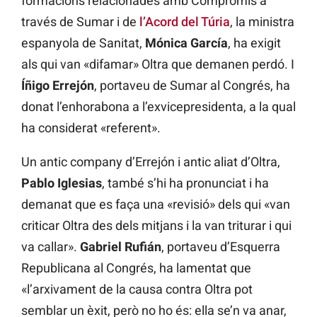
formacions relacionades amb Compromís a
través de Sumar i de
l’Acord del Túria
, la ministra
espanyola de Sanitat,
Mónica García
, ha exigit
als qui van «difamar» Oltra que demanen perdó. I
Íñigo Errejón
, portaveu de Sumar al Congrés, ha
donat l’enhorabona a l’exvicepresidenta, a la qual
ha considerat «referent».
Un antic company d’Errejón i antic aliat d’Oltra,
Pablo Iglesias
, també s’hi ha pronunciat i ha
demanat que es faça una «revisió» dels qui «van
criticar Oltra des dels mitjans i la van triturar i qui
va callar».
Gabriel Rufián
, portaveu d’Esquerra
Republicana al Congrés, ha lamentat que
«l’arxivament de la causa contra Oltra pot
semblar un èxit, però no ho és: ella se’n va anar,