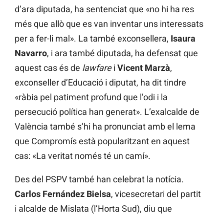
d’ara diputada, ha sentenciat que «no hi ha res
més que allò que es van inventar uns interessats
per a fer-li mal». La també exconsellera,
Isaura
Navarro
, i ara també diputada, ha defensat que
aquest cas és de
lawfare
i
Vicent Marzà
,
exconseller d’Educació i diputat, ha dit tindre
«ràbia pel patiment profund que l’odi i la
persecució política han generat». L’exalcalde de
València també s’hi ha pronunciat amb el lema
que Compromís està popularitzant en aquest
cas: «La veritat només té un camí».
Des del PSPV també han celebrat la notícia.
Carlos Fernández Bielsa
, vicesecretari del partit
i alcalde de Mislata (l’Horta Sud), diu que