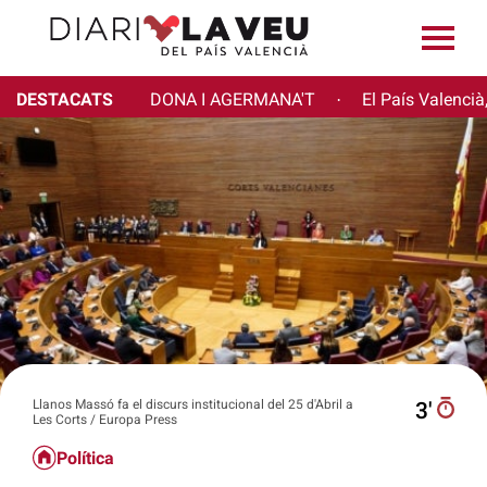
DESTACATS
DONA I AGERMANA'T
El País Valencià
·
Llanos Massó fa el discurs institucional del 25 d'Abril a
3′
Les Corts / Europa Press
Política