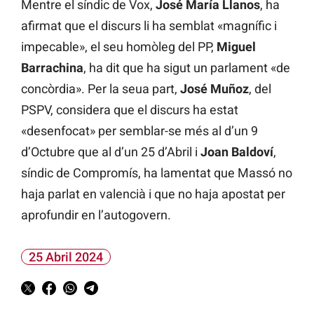
Mentre el síndic de Vox,
José María Llanos
, ha
afirmat que el discurs li ha semblat «magnífic i
impecable», el seu homòleg del PP,
Miguel
Barrachina
, ha dit que ha sigut un parlament «de
concòrdia». Per la seua part,
José Muñoz
, del
PSPV, considera que el discurs ha estat
«desenfocat» per semblar-se més al d’un 9
d’Octubre que al d’un 25 d’Abril i
Joan Baldoví
,
síndic de Compromís, ha lamentat que Massó no
haja parlat en valencià i que no haja apostat per
aprofundir en l’autogovern.
25 Abril 2024