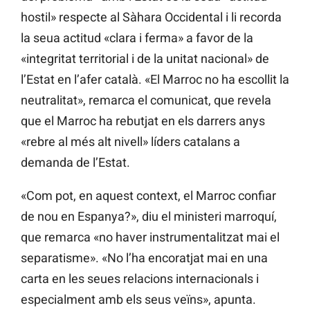
hostil» respecte al Sàhara Occidental i li recorda
la seua actitud «clara i ferma» a favor de la
«integritat territorial i de la unitat nacional» de
l’Estat en l’afer català. «El Marroc no ha escollit la
neutralitat», remarca el comunicat, que revela
que el Marroc ha rebutjat en els darrers anys
«rebre al més alt nivell» líders catalans a
demanda de l’Estat.
«Com pot, en aquest context, el Marroc confiar
de nou en Espanya?», diu el ministeri marroquí,
que remarca «no haver instrumentalitzat mai el
separatisme». «No l’ha encoratjat mai en una
carta en les seues relacions internacionals i
especialment amb els seus veïns», apunta.