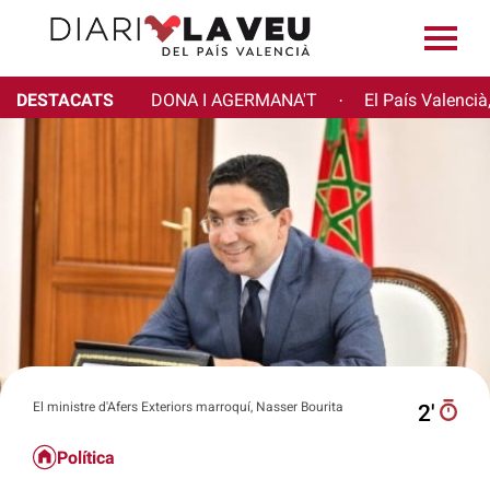
DESTACATS
DONA I AGERMANA'T
El País Valencià
·
El ministre d'Afers Exteriors marroquí, Nasser Bourita
2′
Política