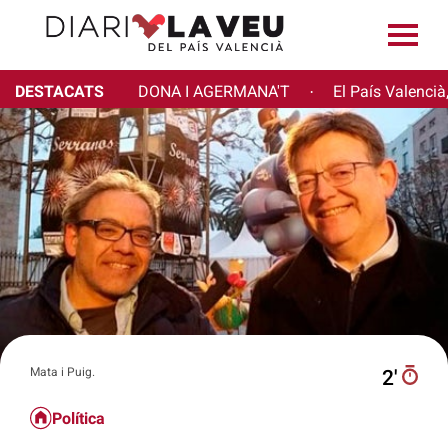
DESTACATS
DONA I AGERMANA'T
El País Valencià
·
Mata i Puig.
2′
Política