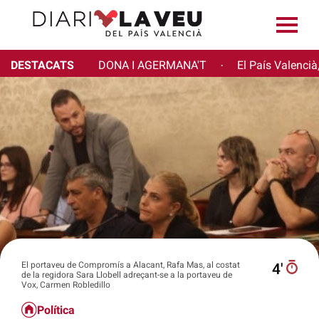
DESTACATS
DONA I AGERMANA'T
El País Valencià
·
El portaveu de Compromís a Alacant, Rafa Mas, al costat
4′
de la regidora Sara Llobell adreçant-se a la portaveu de
Vox, Carmen Robledillo
Política