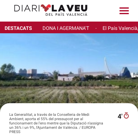
DESTACATS
DONA I AGERMANA'T
El País Valencià
·
La Generalitat, a través de la Conselleria de Medi
4′
Ambient, aporta el 55% del pressupost per al
funcionament de l'ens mentre que la Diputació n'assigna
un 36% i un 9%, l'Ajuntament de València. / EUROPA
PRESS