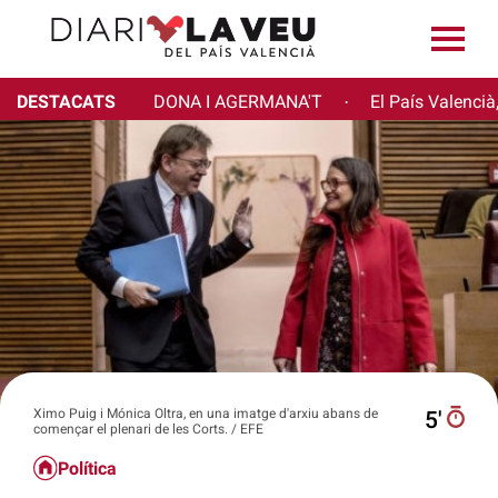
DESTACATS
DONA I AGERMANA'T
El País Valencià
·
Ximo Puig i Mónica Oltra, en una imatge d'arxiu abans de
5′
començar el plenari de les Corts. / EFE
Política